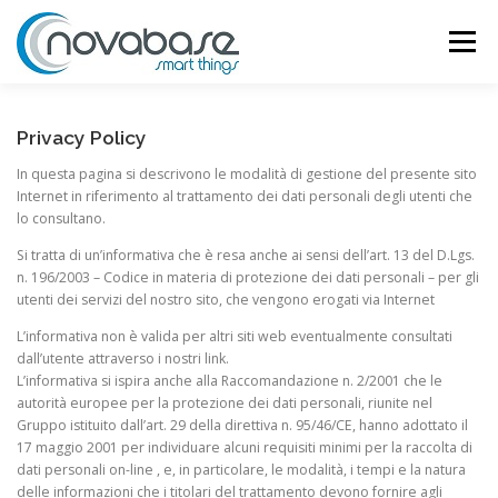
Passa
al
Menu
contenuto
CHI SIAMO
PRODOTTI
SVILUPPO APP
Privacy Policy
In questa pagina si descrivono le modalità di gestione del presente sito
Internet in riferimento al trattamento dei dati personali degli utenti che
NOVANET
NOVACLOUD
TRASPORTI FRIGO
lo consultano.
Si tratta di un’informativa che è resa anche ai sensi dell’art. 13 del D.Lgs.
n. 196/2003 – Codice in materia di protezione dei dati personali – per gli
TARATURA
CONTATTI
SUPPORTO
utenti dei servizi del nostro sito, che vengono erogati via Internet
L’informativa non è valida per altri siti web eventualmente consultati
dall’utente attraverso i nostri link.
L’informativa si ispira anche alla Raccomandazione n. 2/2001 che le
autorità europee per la protezione dei dati personali, riunite nel
Gruppo istituito dall’art. 29 della direttiva n. 95/46/CE, hanno adottato il
17 maggio 2001 per individuare alcuni requisiti minimi per la raccolta di
dati personali on-line , e, in particolare, le modalità, i tempi e la natura
delle informazioni che i titolari del trattamento devono fornire agli