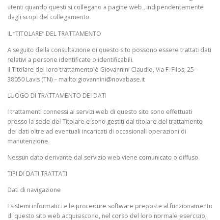
utenti quando questi si collegano a pagine web , indipendentemente
dagli scopi del collegamento.
IL “TITOLARE” DEL TRATTAMENTO
A seguito della consultazione di questo sito possono essere trattati dati
NB Chat
Novabase
relativi a persone identificate o identificabili.
Il Titolare del loro trattamento è Giovannini Claudio, Via F. Filos, 25 –
38050 Lavis (TN) – mailto:giovannini@novabase.it
Ciao! Come posso aiutarti?
LUOGO DI TRATTAMENTO DEI DATI
I trattamenti connessi ai servizi web di questo sito sono effettuati
presso la sede del Titolare e sono gestiti dal titolare del trattamento
dei dati oltre ad eventuali incaricati di occasionali operazioni di
manutenzione.
Nessun dato derivante dal servizio web viene comunicato o diffuso.
TIPI DI DATI TRATTATI
Dati di navigazione
I sistemi informatici e le procedure software preposte al funzionamento
di questo sito web acquisiscono, nel corso del loro normale esercizio,