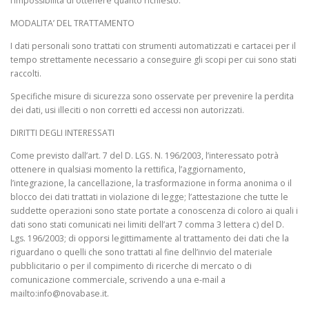
l’impossibilità di ottenere quanto richiesto.
MODALITA’ DEL TRATTAMENTO
I dati personali sono trattati con strumenti automatizzati e cartacei per il
tempo strettamente necessario a conseguire gli scopi per cui sono stati
raccolti.
Specifiche misure di sicurezza sono osservate per prevenire la perdita
dei dati, usi illeciti o non corretti ed accessi non autorizzati.
DIRITTI DEGLI INTERESSATI
Come previsto dall’art. 7 del D. LGS. N. 196/2003, l’interessato potrà
ottenere in qualsiasi momento la rettifica, l’aggiornamento,
l’integrazione, la cancellazione, la trasformazione in forma anonima o il
blocco dei dati trattati in violazione di legge; l’attestazione che tutte le
suddette operazioni sono state portate a conoscenza di coloro ai quali i
dati sono stati comunicati nei limiti dell’art 7 comma 3 lettera c) del D.
Lgs. 196/2003; di opporsi legittimamente al trattamento dei dati che la
riguardano o quelli che sono trattati al fine dell’invio del materiale
pubblicitario o per il compimento di ricerche di mercato o di
comunicazione commerciale, scrivendo a una e-mail a
mailto:info@novabase.it.